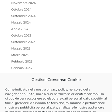
Novembre 2024
Ottobre 2024
Settembre 2024
Maggio 2024
Aprile 2024
Ottobre 2023
Settembre 2023
Maggio 2023
Marzo 2023
Febbraio 2023
Gennaio 2023
Ottobre 2022
Gestisci Consenso Cookie
Luglio 2022
Marzo 2022
Come indicato nella nostra
privacy policy
, nel corso della
Gennaio 2022
navigazione sul sito, noi e alcuni partners selezionati facciamo uso
di cookie per raccogliere ed elaborare dati personali dai dispositivi al
Dicembre 2021
fine di garantire le funzionalità tecniche, misurarne la performance,
Ottobre 2021
mostrare pubblicità personalizzata, analizzare le nostre audience e
migliorare i nostri prodotti e servizi (vedi elenco completo su