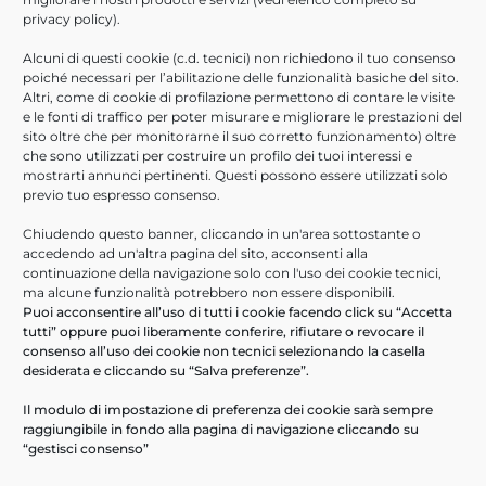
Settembre 2021
privacy policy
).
Agosto 2021
Alcuni di questi cookie (c.d. tecnici) non richiedono il tuo consenso
Luglio 2021
poiché necessari per l’abilitazione delle funzionalità basiche del sito.
Giugno 2021
Altri, come di cookie di profilazione permettono di contare le visite
e le fonti di traffico per poter misurare e migliorare le prestazioni del
Aprile 2021
sito oltre che per monitorarne il suo corretto funzionamento) oltre
Febbraio 2021
che sono utilizzati per costruire un profilo dei tuoi interessi e
Novembre 2020
mostrarti annunci pertinenti. Questi possono essere utilizzati solo
previo tuo espresso consenso.
Ottobre 2020
Giugno 2020
Chiudendo questo banner, cliccando in un'area sottostante o
accedendo ad un'altra pagina del sito, acconsenti alla
Marzo 2020
continuazione della navigazione solo con l'uso dei cookie tecnici,
Febbraio 2020
ma alcune funzionalità potrebbero non essere disponibili.
Puoi acconsentire all’uso di tutti i cookie facendo click su “Accetta
Gennaio 2020
tutti” oppure puoi liberamente conferire, rifiutare o revocare il
consenso all’uso dei cookie non tecnici selezionando la casella
ULTIMI ARTICOLI
desiderata e cliccando su “Salva preferenze”.
Help Desk Informatici
Il modulo di impostazione di preferenza dei cookie sarà sempre
raggiungibile in fondo alla pagina di navigazione cliccando su
PA Digitale in cloud- webinar 16/09/2026
“gestisci consenso”
Scopri ARXivar Sign – webinar 18/06/2026