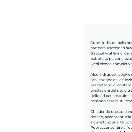
Come indicato nella no
partners selezionati fac
dispositivi al fine di g
pubblicità personalizzat
(vedi elenco completo
Alcuni di questi cookie 
l’abilitazione delle funz
permettono di contare le
prestazioni del sito ol
utilizzati per costruire 
possono essere utilizza
Chiudendo questo banne
del sito, acconsenti all
alcune funzionalità pot
Puoi acconsentire all’us