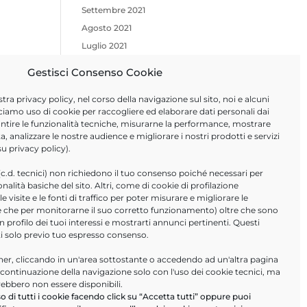
Settembre 2021
Agosto 2021
Luglio 2021
Giugno 2021
Gestisci Consenso Cookie
Aprile 2021
stra
privacy policy
, nel corso della navigazione sul sito, noi e alcuni
Febbraio 2021
ciamo uso di cookie per raccogliere ed elaborare dati personali dai
Novembre 2020
arantire le funzionalità tecniche, misurarne la performance, mostrare
Ottobre 2020
a, analizzare le nostre audience e migliorare i nostri prodotti e servizi
 su
privacy policy
).
Giugno 2020
Marzo 2020
(c.d. tecnici) non richiedono il tuo consenso poiché necessari per
ionalità basiche del sito. Altri, come di cookie di profilazione
Febbraio 2020
 visite e le fonti di traffico per poter misurare e migliorare le
Gennaio 2020
tre che per monitorarne il suo corretto funzionamento) oltre che sono
un profilo dei tuoi interessi e mostrarti annunci pertinenti. Questi
ti solo previo tuo espresso consenso.
ULTIMI ARTICOLI
r, cliccando in un'area sottostante o accedendo ad un'altra pagina
Help Desk Informatici
a continuazione della navigazione solo con l'uso dei cookie tecnici, ma
PA Digitale in cloud- webinar
rebbero non essere disponibili.
16/09/2026
o di tutti i cookie facendo click su “Accetta tutti” oppure puoi