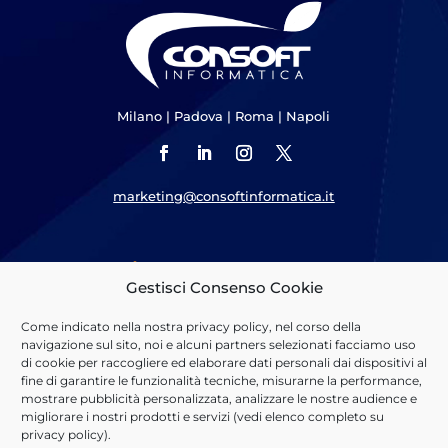
Milano
|
Padova
|
Roma
|
Napoli
marketing@consoftinformatica.it
Cosa Offriamo
Gestisci Consenso Cookie
Sosteniamo il percorso di
Digital Transformation
dei nostri
Come indicato nella nostra
privacy policy
, nel corso della
clienti implementando soluzioni basate su piattaforme
navigazione sul sito, noi e alcuni partners selezionati facciamo uso
tecnologiche leader di mercato, realizzando applicativi custom
di cookie per raccogliere ed elaborare dati personali dai dispositivi al
ed erogando servizi professionali di qualità.
fine di garantire le funzionalità tecniche, misurarne la performance,
mostrare pubblicità personalizzata, analizzare le nostre audience e
Scopri di più
migliorare i nostri prodotti e servizi (vedi elenco completo su
privacy policy
).