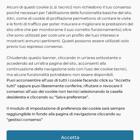
Scarica la presentazione
Alcuni di questi cookie (c.d. tecnici) non richiedono il tuo consenso
poiché necessari per l’abilitazione delle funzionalità basiche del sito.
Lavora con noi
Altri, come di cookie di profilazione permettono di contare le visite
e le fonti di traffico per poter misurare e migliorare le prestazioni del
sito oltre che per monitorarne il suo corretto funzionamento) oltre
Che tu sia un professionista con esperienza, o un neolaureato,
che sono utilizzati per costruire un profilo dei tuoi interessi e
abbiamo la posizione giusta per te.
mostrarti annunci pertinenti. Questi possono essere utilizzati solo
previo tuo espresso consenso.
Invia candidatura
Chiudendo questo banner, cliccando in un'area sottostante o
accedendo ad un'altra pagina del sito, acconsenti alla
Accesso Rapido
continuazione della navigazione solo con l'uso dei cookie tecnici,
ma alcune funzionalità potrebbero non essere disponibili.
Puoi acconsentire all’uso di tutti i cookie facendo click su “Accetta
Contatti
tutti” oppure puoi liberamente conferire, rifiutare o revocare il
Servizi
consenso all’uso dei cookie non tecnici selezionando la casella
desiderata e cliccando su “Salva preferenze”.
Soluzioni
Certificazioni
Il modulo di impostazione di preferenza dei cookie sarà sempre
raggiungibile in fondo alla pagina di navigazione cliccando su
Profilo aziendale
“gestisci consenso”
Segnalazioni Whistleblowing
Accetta