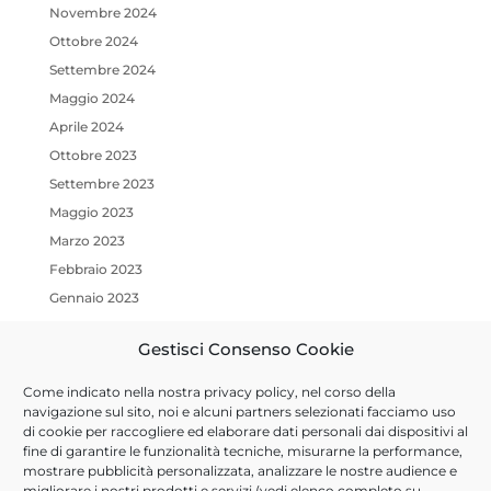
Novembre 2024
Ottobre 2024
Settembre 2024
Maggio 2024
Aprile 2024
Ottobre 2023
Settembre 2023
Maggio 2023
Marzo 2023
Febbraio 2023
Gennaio 2023
Ottobre 2022
Gestisci Consenso Cookie
Luglio 2022
Marzo 2022
Come indicato nella nostra
privacy policy
, nel corso della
Gennaio 2022
navigazione sul sito, noi e alcuni partners selezionati facciamo uso
di cookie per raccogliere ed elaborare dati personali dai dispositivi al
Dicembre 2021
fine di garantire le funzionalità tecniche, misurarne la performance,
Ottobre 2021
mostrare pubblicità personalizzata, analizzare le nostre audience e
migliorare i nostri prodotti e servizi (vedi elenco completo su