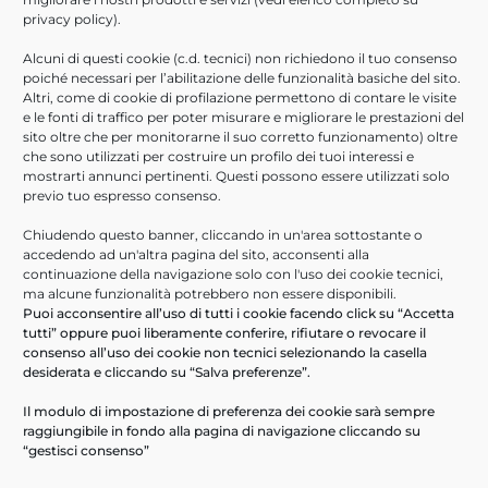
Settembre 2021
privacy policy
).
Agosto 2021
Alcuni di questi cookie (c.d. tecnici) non richiedono il tuo consenso
Luglio 2021
poiché necessari per l’abilitazione delle funzionalità basiche del sito.
Giugno 2021
Altri, come di cookie di profilazione permettono di contare le visite
e le fonti di traffico per poter misurare e migliorare le prestazioni del
Aprile 2021
sito oltre che per monitorarne il suo corretto funzionamento) oltre
Febbraio 2021
che sono utilizzati per costruire un profilo dei tuoi interessi e
Novembre 2020
mostrarti annunci pertinenti. Questi possono essere utilizzati solo
previo tuo espresso consenso.
Ottobre 2020
Giugno 2020
Chiudendo questo banner, cliccando in un'area sottostante o
accedendo ad un'altra pagina del sito, acconsenti alla
Marzo 2020
continuazione della navigazione solo con l'uso dei cookie tecnici,
Febbraio 2020
ma alcune funzionalità potrebbero non essere disponibili.
Puoi acconsentire all’uso di tutti i cookie facendo click su “Accetta
Gennaio 2020
tutti” oppure puoi liberamente conferire, rifiutare o revocare il
consenso all’uso dei cookie non tecnici selezionando la casella
ULTIMI ARTICOLI
desiderata e cliccando su “Salva preferenze”.
Help Desk Informatici
Il modulo di impostazione di preferenza dei cookie sarà sempre
raggiungibile in fondo alla pagina di navigazione cliccando su
PA Digitale in cloud- webinar 16/09/2026
“gestisci consenso”
Scopri ARXivar Sign – webinar 18/06/2026