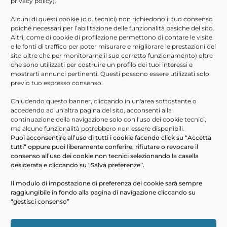
privacy policy
).
Agosto 2021
Alcuni di questi cookie (c.d. tecnici) non richiedono il tuo consenso
Luglio 2021
poiché necessari per l’abilitazione delle funzionalità basiche del sito.
Giugno 2021
Altri, come di cookie di profilazione permettono di contare le visite
e le fonti di traffico per poter misurare e migliorare le prestazioni del
Aprile 2021
sito oltre che per monitorarne il suo corretto funzionamento) oltre
Febbraio 2021
che sono utilizzati per costruire un profilo dei tuoi interessi e
Novembre 2020
mostrarti annunci pertinenti. Questi possono essere utilizzati solo
previo tuo espresso consenso.
Ottobre 2020
Giugno 2020
Chiudendo questo banner, cliccando in un'area sottostante o
accedendo ad un'altra pagina del sito, acconsenti alla
Marzo 2020
continuazione della navigazione solo con l'uso dei cookie tecnici,
Febbraio 2020
ma alcune funzionalità potrebbero non essere disponibili.
Puoi acconsentire all’uso di tutti i cookie facendo click su “Accetta
Gennaio 2020
tutti” oppure puoi liberamente conferire, rifiutare o revocare il
consenso all’uso dei cookie non tecnici selezionando la casella
ULTIMI ARTICOLI
desiderata e cliccando su “Salva preferenze”.
Help Desk Informatici
Il modulo di impostazione di preferenza dei cookie sarà sempre
raggiungibile in fondo alla pagina di navigazione cliccando su
PA Digitale in cloud- webinar 16/09/2026
“gestisci consenso”
Scopri ARXivar Sign – webinar 18/06/2026
Digitalizza le informazioni e i processi aziendali