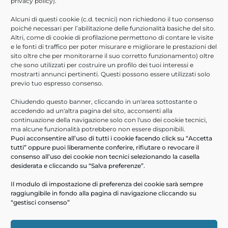
privacy policy
).
Agosto 2021
Alcuni di questi cookie (c.d. tecnici) non richiedono il tuo consenso
Luglio 2021
poiché necessari per l’abilitazione delle funzionalità basiche del sito.
Giugno 2021
Altri, come di cookie di profilazione permettono di contare le visite
e le fonti di traffico per poter misurare e migliorare le prestazioni del
Aprile 2021
sito oltre che per monitorarne il suo corretto funzionamento) oltre
Febbraio 2021
che sono utilizzati per costruire un profilo dei tuoi interessi e
Novembre 2020
mostrarti annunci pertinenti. Questi possono essere utilizzati solo
previo tuo espresso consenso.
Ottobre 2020
Giugno 2020
Chiudendo questo banner, cliccando in un'area sottostante o
accedendo ad un'altra pagina del sito, acconsenti alla
Marzo 2020
continuazione della navigazione solo con l'uso dei cookie tecnici,
Febbraio 2020
ma alcune funzionalità potrebbero non essere disponibili.
Puoi acconsentire all’uso di tutti i cookie facendo click su “Accetta
Gennaio 2020
tutti” oppure puoi liberamente conferire, rifiutare o revocare il
consenso all’uso dei cookie non tecnici selezionando la casella
ULTIMI ARTICOLI
desiderata e cliccando su “Salva preferenze”.
Help Desk Informatici
Il modulo di impostazione di preferenza dei cookie sarà sempre
raggiungibile in fondo alla pagina di navigazione cliccando su
PA Digitale in cloud- webinar 16/09/2026
“gestisci consenso”
Scopri ARXivar Sign – webinar 18/06/2026
Digitalizza le informazioni e i processi aziendali