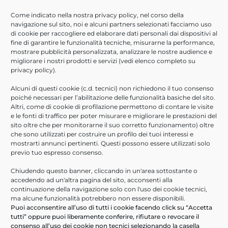
PROSSIMO EVENTO IN
Come indicato nella nostra
privacy policy
, nel corso della
navigazione sul sito, noi e alcuni partners selezionati facciamo uso
PROGRAMMA!
di cookie per raccogliere ed elaborare dati personali dai dispositivi al
fine di garantire le funzionalità tecniche, misurarne la performance,
mostrare pubblicità personalizzata, analizzare le nostre audience e
Se ti fossi perso il webinar e sei
migliorare i nostri prodotti e servizi (vedi elenco completo su
interessato a partecipare, ti anticipiamo
privacy policy
).
che il
prossimo appuntamento
Alcuni di questi cookie (c.d. tecnici) non richiedono il tuo consenso
poiché necessari per l’abilitazione delle funzionalità basiche del sito.
Altri, come di cookie di profilazione permettono di contare le visite
è previsto per il
4 Dicembre 2020
!
e le fonti di traffico per poter misurare e migliorare le prestazioni del
sito oltre che per monitorarne il suo corretto funzionamento) oltre
Clicca sul pulsante per saperne di più.
che sono utilizzati per costruire un profilo dei tuoi interessi e
mostrarti annunci pertinenti. Questi possono essere utilizzati solo
previo tuo espresso consenso.
SCOPRI DI PIÙ
Chiudendo questo banner, cliccando in un'area sottostante o
accedendo ad un'altra pagina del sito, acconsenti alla
continuazione della navigazione solo con l'uso dei cookie tecnici,
Per maggiori informazioni chiama
ma alcune funzionalità potrebbero non essere disponibili.
Armando D’Angelo al
335 121
Puoi acconsentire all’uso di tutti i cookie facendo click su “Accetta
8021
oppure scrivi
tutti” oppure puoi liberamente conferire, rifiutare o revocare il
all’indirizzo
a.dangelo@consoftinformati
consenso all’uso dei cookie non tecnici selezionando la casella