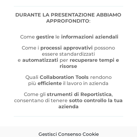
DURANTE LA PRESENTAZIONE ABBIAMO
APPROFONDITO
:
Come
gestire
le
informazioni aziendali
Come i
processi approvativi
possono
essere standardizzati
e
automatizzati
per
recuperare tempi e
risorse
Quali
Collaboration Tools
rendono
più
efficiente
il lavoro in azienda
Come gli
strumenti di Reportistica
,
consentano di tenere
sotto controllo la tua
azienda
VI ASPETTIAMO AL
Gestisci Consenso Cookie