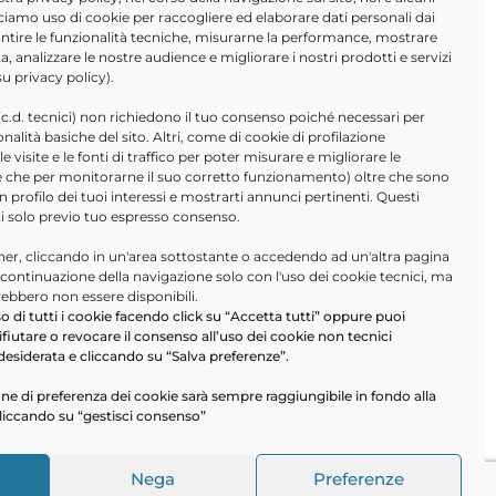
ciamo uso di cookie per raccogliere ed elaborare dati personali dai
simo appuntamento
è previsto per il
arantire le funzionalità tecniche, misurarne la performance, mostrare
a, analizzare le nostre audience e migliorare i nostri prodotti e servizi
 su
privacy policy
).
(c.d. tecnici) non richiedono il tuo consenso poiché necessari per
ionalità basiche del sito. Altri, come di cookie di profilazione
 visite e le fonti di traffico per poter misurare e migliorare le
tre che per monitorarne il suo corretto funzionamento) oltre che sono
un profilo dei tuoi interessi e mostrarti annunci pertinenti. Questi
ti solo previo tuo espresso consenso.
21
oppure scrivi
r, cliccando in un'area sottostante o accedendo ad un'altra pagina
a continuazione della navigazione solo con l'uso dei cookie tecnici, ma
rebbero non essere disponibili.
o di tutti i cookie facendo click su “Accetta tutti” oppure puoi
ifiutare o revocare il consenso all’uso dei cookie non tecnici
desiderata e cliccando su “Salva preferenze”.
ne di preferenza dei cookie sarà sempre raggiungibile in fondo alla
liccando su “gestisci consenso”
Nega
Preferenze