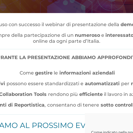
uso con successo il webinar di presentazione della
demo
re della partecipazione di un
numeroso
e
interessat
online da ogni parte d’Italia.
RANTE LA PRESENTAZIONE ABBIAMO APPROFONDI
Come
gestire
le
informazioni aziendali
ivi
possono essere standardizzati e
automatizzati
per
r
Collaboration Tools
rendono più
efficiente
il lavoro in 
ti di Reportistica
,
consentano di tenere
sotto control
TIAMO AL PROSSIMO EVENTO IN P
Come indicato nella no