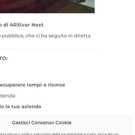
 di ARXivar Next
.
o
pubblico, che ci ha seguito in diretta
TO:
ecuperare tempi e risorse
azienda
lo la tua azienda
Gestisci Consenso Cookie
ROGRAMMA!
stra
privacy policy
, nel corso della navigazione sul sito, noi e alcuni