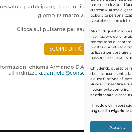
partners selezionati fac
teressato a partecipare, ti comunichiamo che il
pros
dispositivi al fine di g
giorno
17 marzo 2023
!
pubblicità personalizzat
(vedi elenco completo
Clicca sul pulsante per saperne di più.
Alcuni di questi cookie 
l’abilitazione delle funz
permettono di contare le
prestazioni del sito ol
SCOPRI DI PIÙ
utilizzati per costruire 
possono essere utilizza
nformazioni chiama Armando D’Angelo al
335 121 80
Chiudendo questo banne
all’indirizzo
a.dangelo@consoftinformatica.it
del sito, acconsenti all
alcune funzionalità pot
Puoi acconsentire all’us
liberamente conferire, r
selezionando la casella 
Il modulo di impostazio
pagina di navigazione c
Accetta