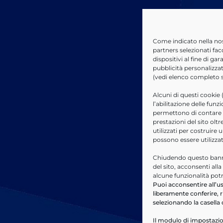
Come indicato nella no
partners selezionati fac
dispositivi al fine di g
pubblicità personalizzat
(vedi elenco completo
Alcuni di questi cookie 
l’abilitazione delle funz
permettono di contare le
prestazioni del sito ol
utilizzati per costruire 
possono essere utilizza
Chiudendo questo banne
del sito, acconsenti all
alcune funzionalità pot
Puoi acconsentire all’us
liberamente conferire, r
selezionando la casella 
Il modulo di impostazio