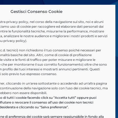
Gestisci Consenso Cookie
stra
privacy policy
, nel corso della navigazione sul sito, noi e alcuni
ciamo uso di cookie per raccogliere ed elaborare dati personali dai
arantire le funzionalità tecniche, misurarne la performance, mostrare
a, analizzare le nostre audience e migliorare i nostri prodotti e servizi
 su
privacy policy
).
(c.d. tecnici) non richiedono il tuo consenso poiché necessari per
ionalità basiche del sito. Altri, come di cookie di profilazione
 visite e le fonti di traffico per poter misurare e migliorare le
tre che per monitorarne il suo corretto funzionamento) oltre che sono
un profilo dei tuoi interessi e mostrarti annunci pertinenti. Questi
ti solo previo tuo espresso consenso.
r, cliccando in un'area sottostante o accedendo ad un'altra pagina
a continuazione della navigazione solo con l'uso dei cookie tecnici, ma
rebbero non essere disponibili.
o di tutti i cookie facendo click su “Accetta tutti” oppure puoi
ifiutare o revocare il consenso all’uso dei cookie non tecnici
desiderata e cliccando su “Salva preferenze”.
ne di preferenza dei cookie sarà sempre raggiungibile in fondo alla