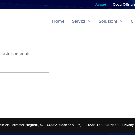
Accedi
Cosa Offria
Home
Servizi
Soluzioni
Cl
 questo contenuto.
le Via Salvatore Negretti, 42 – 00062 Bracciano (RM) - P. IVA/C.F.09154571005 -
Privacy