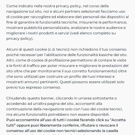
Come indicato nella nostra
privacy policy
, nel corso della
navigazione sul sito, noi e alcuni partners selezionati facciamo uso
di cookie per raccogliere ed elaborare dati personali dai dispositivi al
fine di garantire le funzionalità tecniche, misurarne la performance,
mostrare pubblicità personalizzata, analizzare le nostre audience e
migliorare i nostri prodotti e servizi (vedi elenco completo su
privacy policy
).
Alcuni di questi cookie (c.d. tecnici) non richiedono il tuo consenso
poiché necessari per l’abilitazione delle funzionalità basiche del sito.
Altri, come di cookie di profilazione permettono di contare le visite
e le fonti di traffico per poter misurare e migliorare le prestazioni del
sito oltre che per monitorarne il suo corretto funzionamento) oltre
che sono utilizzati per costruire un profilo dei tuoi interessi e
mostrarti annunci pertinenti. Questi possono essere utilizzati solo
previo tuo espresso consenso.
Inserisci il CV*
Chiudendo questo banner, cliccando in un'area sottostante o
accedendo ad un'altra pagina del sito, acconsenti alla
continuazione della navigazione solo con l'uso dei cookie tecnici,
ma alcune funzionalità potrebbero non essere disponibili.
Dichiaro di aver preso visione della
Puoi acconsentire all’uso di tutti i cookie facendo click su “Accetta
informativa sulla Privacy*
tutti” oppure puoi liberamente conferire, rifiutare o revocare il
consenso all’uso dei cookie non tecnici selezionando la casella
Acconsento al trattamento dei dati per le finalità